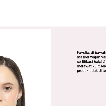
ABOUT US
Favolia, di bawa
masker wajah yan
sertifikasi halal 
merawat kulit And
produk tidak di t